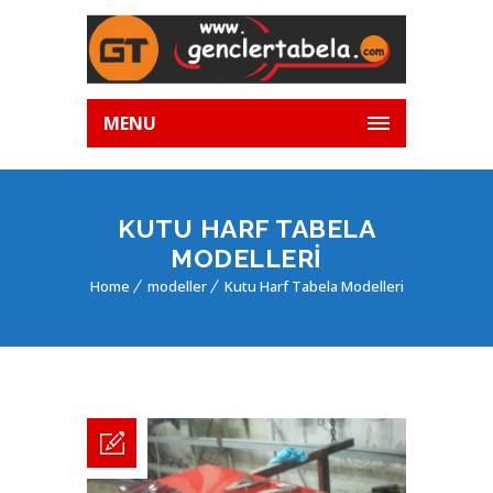
MENU
KUTU HARF TABELA
MODELLERI
Home
modeller
Kutu Harf Tabela Modelleri