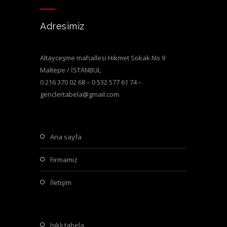
Adresimiz
Altayceşme mahallesi Hikmet Sokak No 9
Maltepe / İSTANBUL
0 216 370 02 68 – 0 532 577 61 74 –
genclertabela@gmail.com
ana sayfa
firmamız
i̇letişim
işıklı tabela