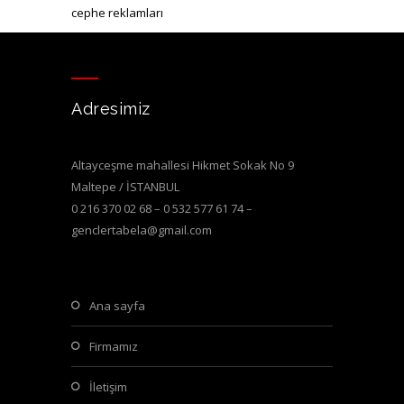
cephe reklamları
Adresimiz
Altayceşme mahallesi Hikmet Sokak No 9
Maltepe / İSTANBUL
0 216 370 02 68 – 0 532 577 61 74 –
genclertabela@gmail.com
ana sayfa
firmamız
i̇letişim